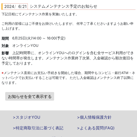
システムメンテナンス予定のお知らせ
2024
/
0
6
/
21
下記日程にてメンテナンス作業を実施いたします。
ご利用の皆様にはご不便をお掛けいたしますが、 何卒ご了承くださいますようお願い申
し上げます。
6月25日(火)14:00 ～ 16:00(予定)
期間
オンラインYOU
対象
上記時間帯に、オンラインYOUへのログインを含む全サービス利用ができ
影響
ない時間帯が発生します。メンテナンス作業終了次第、入金確認から順次復旧を
予定しております。
メンテナンス直前にお支払い手続きを開始した場合、期間中もコンビニ・銀行ATM・ネ
ットバンクでお支払いすることは可能です。 ただし入金確認はメンテナンス終了以降に
なります。
お知らせを全て表示する
>スタジオYOU
>個人情報保護方針
>特定商取引法に基づく表記
>よくある質問(FAQ)